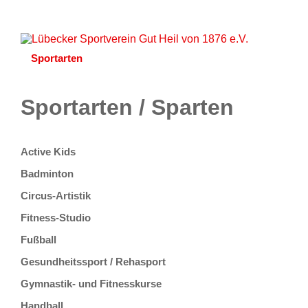
Startseite
Aktuelles
Unser Verein
Lageplan
Sportarten
Partner
Kontakt
Onlineshop
Sportarten / Sparten
Active Kids
Badminton
Circus-Artistik
Fitness-Studio
Fußball
Gesundheitssport / Rehasport
Gymnastik- und Fitnesskurse
Handball