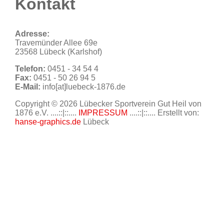
Kontakt
Adresse:
Travemünder Allee 69e
23568 Lübeck (Karlshof)
Telefon:
0451 - 34 54 4
Fax:
0451 - 50 26 94 5
E-Mail:
info[at]luebeck-1876.de
Copyright © 2026 Lübecker Sportverein Gut Heil von
1876 e.V. ....::|::....
IMPRESSUM
....::|::.... Erstellt von:
hanse-graphics.de
Lübeck