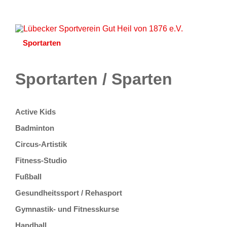
Startseite
Aktuelles
Unser Verein
Lageplan
Sportarten
Partner
Kontakt
Onlineshop
Sportarten / Sparten
Active Kids
Badminton
Circus-Artistik
Fitness-Studio
Fußball
Gesundheitssport / Rehasport
Gymnastik- und Fitnesskurse
Handball